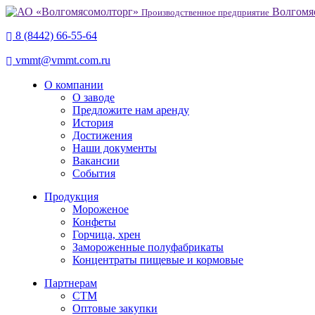
Волгомя
Производственное предприятие
8 (8442) 66-55-64
vmmt@vmmt.com.ru
О компании
О заводе
Предложите нам аренду
История
Достижения
Наши документы
Вакансии
События
Продукция
Мороженое
Конфеты
Горчица, хрен
Замороженные полуфабрикаты
Концентраты пищевые и кормовые
Партнерам
СТМ
Оптовые закупки