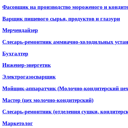
Фасовщик на производство мороженого и кондит
Варщик пищевого сырья, продуктов и глазури
Мерчендайзер
Слесарь-ремонтник аммиачно-холодильных уста
Бухгалтер
Инженер-энергетик
Электрогазосварщик
Мойщик-аппаратчик (Молочно-кондитерский цех
Мастер (цех молочно-кондитерский)
Слесарь-ремонтник (отделения сушки, кондитерск
Маркетолог