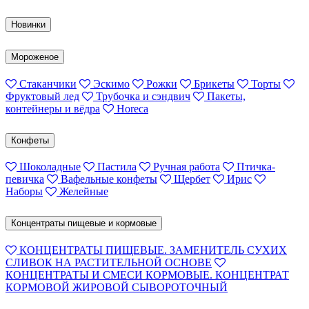
Новинки
Мороженое
Стаканчики
Эскимо
Рожки
Брикеты
Торты
Фруктовый лед
Трубочка и сэндвич
Пакеты,
контейнеры и вёдра
Horeca
Конфеты
Шоколадные
Пастила
Ручная работа
Птичка-
певичка
Вафельные конфеты
Щербет
Ирис
Наборы
Желейные
Концентраты пищевые и кормовые
КОНЦЕНТРАТЫ ПИЩЕВЫЕ. ЗАМЕНИТЕЛЬ СУХИХ
СЛИВОК НА РАСТИТЕЛЬНОЙ ОСНОВЕ
КОНЦЕНТРАТЫ И СМЕСИ КОРМОВЫЕ. КОНЦЕНТРАТ
КОРМОВОЙ ЖИРОВОЙ СЫВОРОТОЧНЫЙ