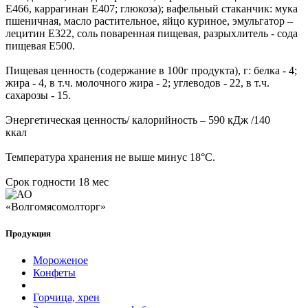
Е466, каррагинан Е407; глюкоза); вафельный стаканчик: мука
пшеничная, масло растительное, яйцо куриное, эмульгатор –
лецитин Е322, соль поваренная пищевая, разрыхлитель - сода
пищевая Е500.
Пищевая ценность (содержание в 100г продукта), г: белка - 4;
жира - 4, в т.ч. молочного жира - 2; углеводов - 22, в т.ч.
сахарозы - 15.
Энергетическая ценность/ калорийность – 590 кДж /140
ккал
Температура хранения не выше минус 18°С.
Срок годности 18 мес
Продукция
Мороженое
Конфеты
Горчица, хрен