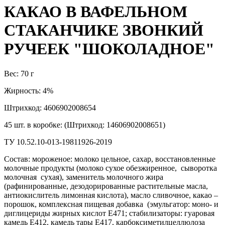
КАКАО В ВАФЕЛЬНОМ
СТАКАНЧИКЕ ЗВОНКИЙ
РУЧЕЕК "ШОКОЛАДНОЕ"
Вес: 70 г
Жирность: 4%
Штрихкод: 4606902008654
45 шт. в коробке: (Штрихкод: 14606902008651)
ТУ 10.52.10-013-19811926-2019
Состав: мороженое: молоко цельное, сахар, восстановленные
молочные продукты (молоко сухое обезжиренное, сыворотка
молочная сухая), заменитель молочного жира
(рафинированные, дезодорированные растительные масла,
антиокислитель лимонная кислота), масло сливочное, какао –
порошок, комплексная пищевая добавка (эмульгатор: моно- и
диглицериды жирных кислот Е471; стабилизаторы: гуаровая
камедь Е412, камедь тары Е417, карбоксиметилцеллюлоза