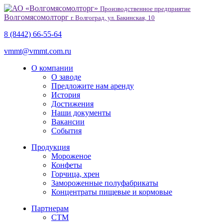
Производственное предприятие
Волгомясомолторг
г. Волгоград, ул. Бакинская, 10
8 (8442) 66-55-64
vmmt@vmmt.com.ru
О компании
О заводе
Предложите нам аренду
История
Достижения
Наши документы
Вакансии
События
Продукция
Мороженое
Конфеты
Горчица, хрен
Замороженные полуфабрикаты
Концентраты пищевые и кормовые
Партнерам
СТМ