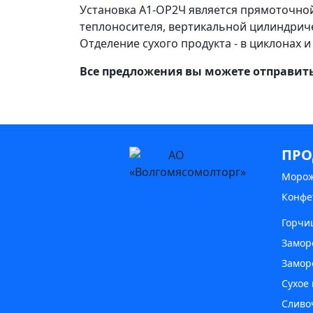
Установка А1-ОР2Ч является прямоточн
теплоносителя, вертикальной цилиндриче
Отделение сухого продукта - в циклонах 
Все предложения вы можете отправит
ПРО
Моро
Конфе
Горчи
Замор
Замор
Сухое
Сливо