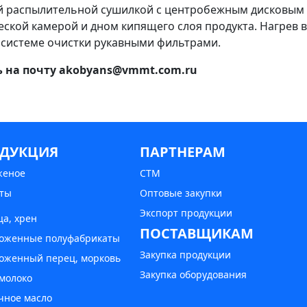
ой распылительной сушилкой с центробежным дисковым
ской камерой и дном кипящего слоя продукта. Нагрев в
и системе очистки рукавными фильтрами.
ь на почту akobyans@vmmt.com.ru
ДУКЦИЯ
ПАРТНЕРАМ
женое
СТМ
ты
Оптовые закупки
Экспорт продукции
ца, хрен
ПОСТАВЩИКАМ
оженные полуфабрикаты
Закупка продукции
оженный перец, морковь
Закупка оборудования
 молоко
чное масло