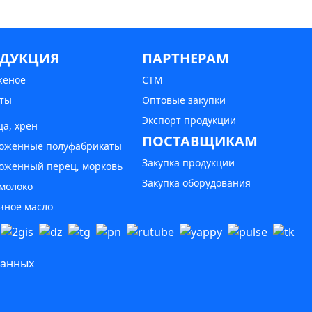
ДУКЦИЯ
ПАРТНЕРАМ
женое
СТМ
ты
Оптовые закупки
Экспорт продукции
ца, хрен
ПОСТАВЩИКАМ
оженные полуфабрикаты
Закупка продукции
оженный перец, морковь
Закупка оборудования
 молоко
чное масло
данных