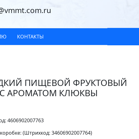
@vmmt.com.ru
ЛЮ
КОНТАКТЫ
ДКИЙ ПИЩЕВОЙ ФРУКТОВЫЙ
 С АРОМАТОМ КЛЮКВЫ
г
д: 4606902007763
в коробке: (Штрихкод: 34606902007764)