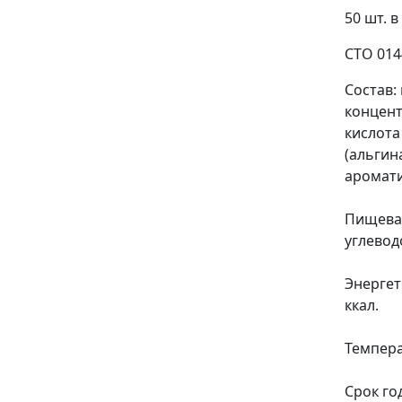
50 шт. 
СТО 014
Состав:
концент
кислота
(альгин
аромати
Пищевая
углеводо
Энергет
ккал.
Темпера
Срок го