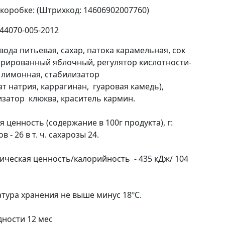
в коробке: (Штрихкод: 14606902007760)
44070-005-2012
 вода питьевая, сахар, патока карамельная, сок
рированный яблочный, регулятор кислотности-
 лимонная, стабилизатор
ат натрия, каррагинан, гуаровая камедь),
затор клюква, краситель кармин.
 ценность (содержание в 100г продукта), г:
в - 26 в т. ч. сахарозы 24.
ическая ценность/калорийность - 435 кДж/ 104
тура хранения не выше минус 18ºС.
дности 12 мес