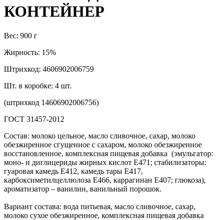
КОНТЕЙНЕР
Вес: 900 г
Жирность: 15%
Штрихкод: 4606902006759
Шт. в коробке: 4 шт.
(штрихкод 14606902006756)
ГОСТ 31457-2012
Состав: молоко цельное, масло сливочное, сахар, молоко
обезжиренное сгущенное с сахаром, молоко обезжиренное
восстановленное, комплексная пищевая добавка (эмульгатор:
моно- и диглицериды жирных кислот Е471; стабилизаторы:
гуаровая камедь Е412, камедь тары Е417,
карбоксиметилцеллюлоза Е466, каррагинан Е407; глюкоза),
ароматизатор – ванилин, ванильный порошок.
Вариант состава: вода питьевая, масло сливочное, сахар,
молоко сухое обезжиренное, комплексная пищевая добавка