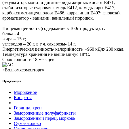
(эмульгатор: моно- и диглицериды жирных кислот Е471;
стабилизаторы: гуаровая камедь Е412, камедь тары Е417,
карбоксиметилцеллюлоза Е466, каррагинан Е407; глюкоза),
ароматизатор - ванилин, ванильный порошок.
Пищевая ценность (содержание в 100г продукта), г:
белка - 4 г;
жира – 15 г;
углеводов – 20 г, в т.ч. сахарозы- 14 г.
Энергетическая ценность/ калорийность –960 кДж/ 230 ккал.
Температура хранения не выше минус 18°С.
Срок годности 18 месяцев
Продукция
Мороженое
Конфеты
Горчица, хрен
Замороженные полуфабрикаты
Замороженный перец, морковь
Сухое молоко
Сливочное масло