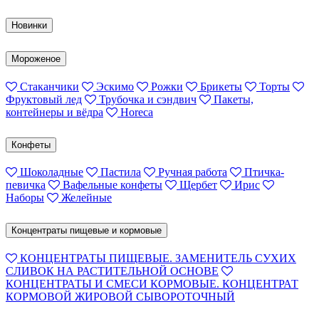
Новинки
Мороженое
Стаканчики
Эскимо
Рожки
Брикеты
Торты
Фруктовый лед
Трубочка и сэндвич
Пакеты,
контейнеры и вёдра
Horeca
Конфеты
Шоколадные
Пастила
Ручная работа
Птичка-
певичка
Вафельные конфеты
Щербет
Ирис
Наборы
Желейные
Концентраты пищевые и кормовые
КОНЦЕНТРАТЫ ПИЩЕВЫЕ. ЗАМЕНИТЕЛЬ СУХИХ
СЛИВОК НА РАСТИТЕЛЬНОЙ ОСНОВЕ
КОНЦЕНТРАТЫ И СМЕСИ КОРМОВЫЕ. КОНЦЕНТРАТ
КОРМОВОЙ ЖИРОВОЙ СЫВОРОТОЧНЫЙ