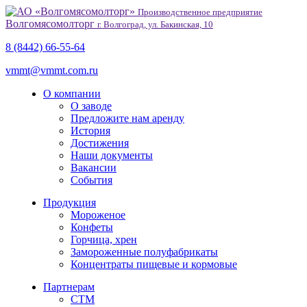
Производственное предприятие
Волгомясомолторг
г. Волгоград, ул. Бакинская, 10
8 (8442) 66-55-64
vmmt@vmmt.com.ru
О компании
О заводе
Предложите нам аренду
История
Достижения
Наши документы
Вакансии
События
Продукция
Мороженое
Конфеты
Горчица, хрен
Замороженные полуфабрикаты
Концентраты пищевые и кормовые
Партнерам
СТМ