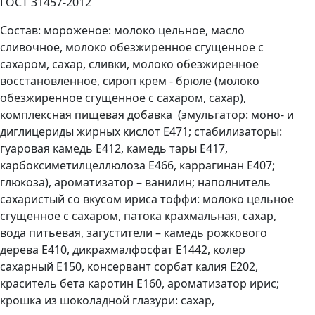
ГОСТ 31457-2012
Состав: мороженое: молоко цельное, масло
сливочное, молоко обезжиренное сгущенное с
сахаром, сахар, сливки, молоко обезжиренное
восстановленное, сироп крем - брюле (молоко
обезжиренное сгущенное с сахаром, сахар),
комплексная пищевая добавка (эмульгатор: моно- и
диглицериды жирных кислот Е471; стабилизаторы:
гуаровая камедь Е412, камедь тары Е417,
карбоксиметилцеллюлоза Е466, каррагинан Е407;
глюкоза), ароматизатор – ванилин; наполнитель
сахаристый со вкусом ириса тоффи: молоко цельное
сгущенное с сахаром, патока крахмальная, сахар,
вода питьевая, загустители – камедь рожкового
дерева Е410, дикрахмалфосфат Е1442, колер
сахарный Е150, консервант сорбат калия Е202,
краситель бета каротин Е160, ароматизатор ирис;
крошка из шоколадной глазури: сахар,