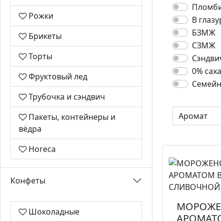
Пломб
Рожки
В глазу
БЗМЖ
Брикеты
СЗМЖ
Торты
Сэндви
0% сах
Фруктовый лед
Семейн
Трубочка и сэндвич
Пакеты, контейнеры и
вёдра
Horeca
Конфеты
МОРОЖЕ
Шоколадные
АРОМАТ