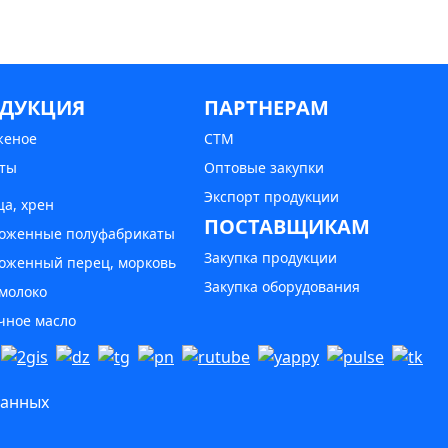
ДУКЦИЯ
ПАРТНЕРАМ
женое
СТМ
ты
Оптовые закупки
Экспорт продукции
ца, хрен
ПОСТАВЩИКАМ
оженные полуфабрикаты
Закупка продукции
оженный перец, морковь
Закупка оборудования
 молоко
чное масло
данных