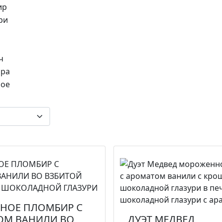
ир
ри
ч
ара
ое
НОЕ ПЛОМБИР С
ОМ ВАНИЛИ ВО
ДУЭТ МЕДВЕД