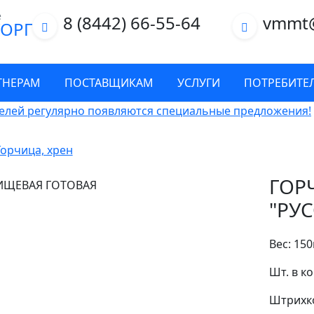
е
8 (8442) 66-55-64
vmmt
ОРГ
ТНЕРАМ
ПОСТАВЩИКАМ
УСЛУГИ
ПОТРЕБИТЕ
елей регулярно появляются специальные предложения!
Горчица, хрен
ГОР
"РУ
Вес: 150
Шт. в ко
Штрихко